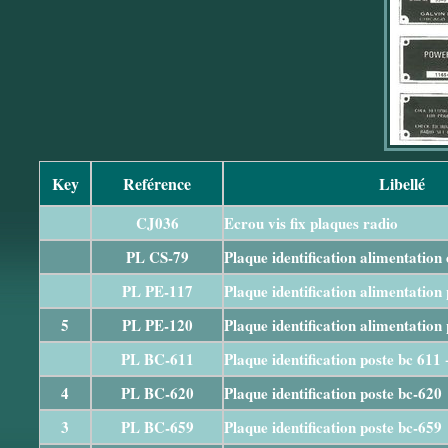
Key
Reférence
Libellé
CJ036
Ecrou vis fix plaques radio
PL CS-79
Plaque identification alimentation 
PL PE-117
Plaque identification alimentation
5
PL PE-120
Plaque identification alimentation
PL BC-611
Plaque identification poste bc 611 
4
PL BC-620
Plaque identification poste bc-620
3
PL BC-659
Plaque identification poste bc-659