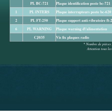
PL BC-721
Plaque identification poste bc-721
1
PL INTERS
Plaque interrupteurs poste bc-62
2
PL FT-250
Plaque support anti-vibratoire ft-
6
PL WARNING
Plaque warning d\'alimentation
CJ035
Vis fix plaques radio
* Nombre de pièces 
Attention tous les