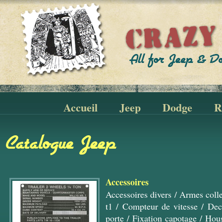
Accueil
Jeep
Dodge
R
Catalogue Jeep
Accessoires
Accessoires divers
/
Armes colle
t1
/
Compteur de vitesse
/
Dec
porte
/
Fixation capotage
/
Hous