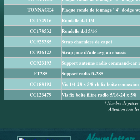
TONNAGE4
Plaque ronde de tonnage "4" dodge w
CC174916
Rondelle d.d 1/4
CC178532
Rondelle d.d 5/16
CC925385
Strap charniere de capot
CC926123
Strap joue d\'aile avg au chassis
CC923193
Support antenne radio command-car 
FT285
Support radio ft-285
CC188192
Vis 1/4-28 x 5/8 rh fix boite connexion
CC123479
Vis fix boite filtre radio 5/16-24 x 5/8
* Nombre de pièces 
Attention tous les