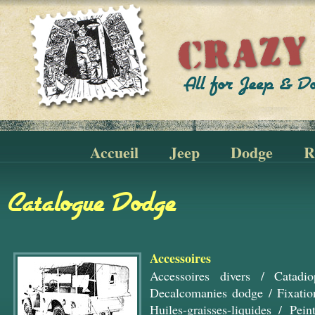
Accueil
Jeep
Dodge
R
Catalogue Dodge
Accessoires
Accessoires divers
/
Catadio
Decalcomanies dodge
/
Fixati
Huiles-graisses-liquides
/
Pein