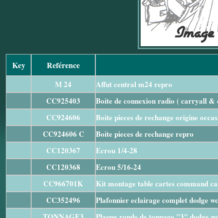
Key
Reférence
M 24
Affut central m24 repro
CC925403
Boite de connexion radio ( carryall & 
CC924606
Boite pieces de rechange origine occas
CC924606 C
Boite pieces de rechange repro
CC120367
Ecrou 1/4-28
CC120368
Ecrou 5/16-24
CC966701K
Kit montage table cartes command ca
CC352496
Plafonnier eclairage complet dodge w
TONNAGE3
Plaque ronde de tonnage "3" dodge w