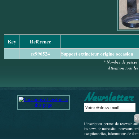
Key
Reférence
cc996524
Support extincteur origine occasion
* Nombre de pièces 
Attention tous les
L'inscription permet de recevoir au
les news de notre site : nouveaux arr
exceptionnelles, informations de derni