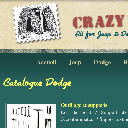
Accueil
Jeep
Dodge
R
Catalogue Dodge
Outillage et supports
Lot de bord
/
Support de
decontaminateur
/
Support extin