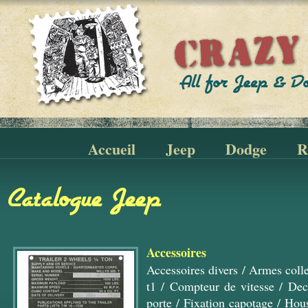
Accueil
Jeep
Dodge
R
Catalogue Jeep
Accessoires
Accessoires divers
/
Armes colle
t1
/
Compteur de vitesse
/
Dec
porte
/
Fixation capotage
/
Hous