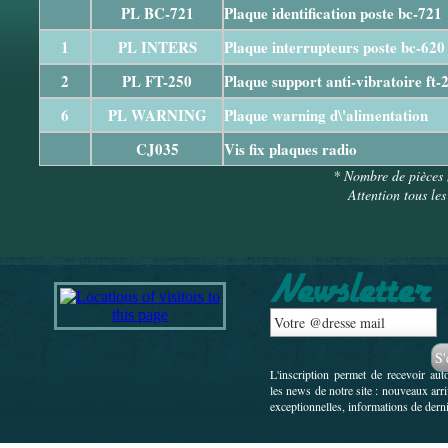
PL BC-721
Plaque identification poste bc-721
1
PL INTERS
Plaque interrupteurs poste bc-62
2
PL FT-250
Plaque support anti-vibratoire ft-
6
PL WARNING
Plaque warning d\'alimentation
CJ035
Vis fix plaques radio
* Nombre de pièces 
Attention tous les
L'inscription permet de recevoir au
les news de notre site : nouveaux arr
exceptionnelles, informations de derni