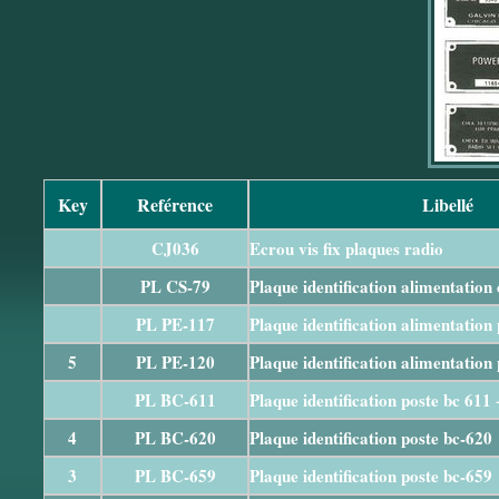
Key
Reférence
Libellé
CJ036
Ecrou vis fix plaques radio
PL CS-79
Plaque identification alimentation 
PL PE-117
Plaque identification alimentation
5
PL PE-120
Plaque identification alimentation
PL BC-611
Plaque identification poste bc 611 
4
PL BC-620
Plaque identification poste bc-620
3
PL BC-659
Plaque identification poste bc-659