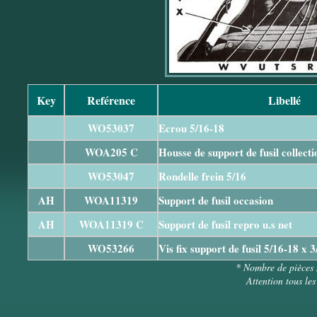
Key
Reférence
Libellé
WO53037
Ecrou 5/16-18
WOA205 C
Housse de support de fusil collecti
WO53047
Rondelle frein 5/16
AH
WOA11319
Support de fusil occasion
AH
WOA11319 C
Support de fusil repro u.s net
WO53266
Vis fix support de fusil 5/16-18 x 3
* Nombre de pièces 
Attention tous les