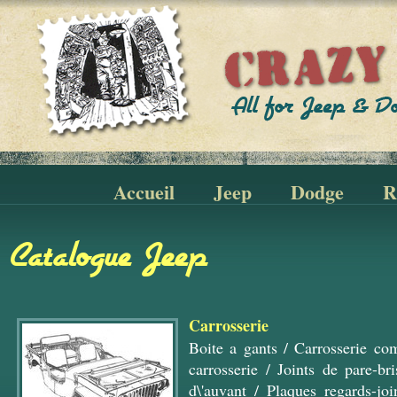
Accueil
Jeep
Dodge
R
Catalogue Jeep
Carrosserie
Boite a gants
/
Carrosserie co
carrosserie
/
Joints de pare-bri
d\'auvant
/
Plaques regards-join