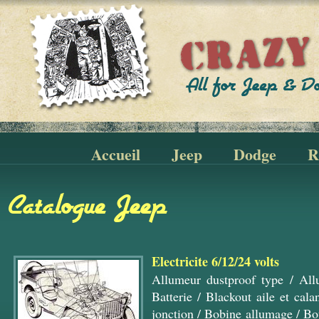
Accueil
Jeep
Dodge
R
Catalogue Jeep
Electricite 6/12/24 volts
Allumeur dustproof type
/
All
Batterie
/
Blackout aile et cala
jonction
/
Bobine allumage
/
Bo