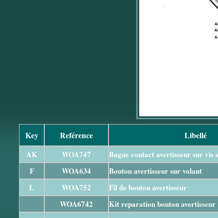
Key
Reférence
Libellé
AK
WOA747
Bague contact avertisseur sur vis s
F
WOA634
Bouton avertisseur sur volant
L
WOA752
Fil de bouton avertisseur
WOA6742
Kit reparation bouton avertisseur