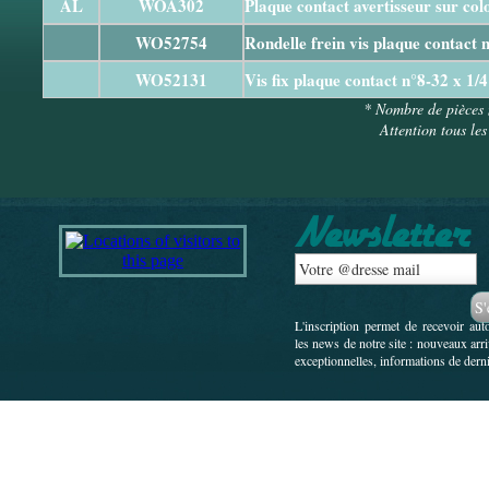
AL
WOA302
Plaque contact avertisseur sur col
WO52754
Rondelle frein vis plaque contact 
WO52131
Vis fix plaque contact n°8-32 x 1/4
* Nombre de pièces 
Attention tous les
L'inscription permet de recevoir au
les news de notre site : nouveaux arr
exceptionnelles, informations de derni