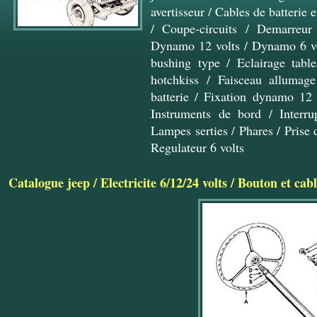
avertisseur
/
Cables de batterie 
/
Coupe-circuits
/
Demarreur 
Dynamo 12 volts
/
Dynamo 6 vo
bushing type
/
Eclairage tabl
hotchkiss
/
Faisceau allumage
batterie
/
Fixation dynamo 12 
Instruments de bord
/
Interru
Lampes serties
/
Phares
/
Prise
Regulateur 6 volts
Catalogue jeep
/
Electricite 6/12/24 volts
/
Bouton et cabl