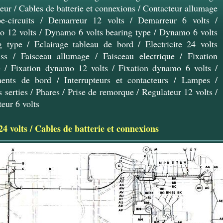
seur
/
Cables de batterie et connexions
/
Contacteur allumage
e-circuits
/
Demarreur 12 volts
/
Demarreur 6 volts
/
 12 volts
/
Dynamo 6 volts bearing type
/
Dynamo 6 volts
g type
/
Eclairage tableau de bord
/
Electricite 24 volts
ss
/
Faisceau allumage
/
Faisceau electrique
/
Fixation
e
/
Fixation dynamo 12 volts
/
Fixation dynamo 6 volts
/
ments de bord
/
Interrupteurs et contacteurs
/
Lampes
/
 serties
/
Phares
/
Prise de remorque
/
Regulateur 12 volts
/
eur 6 volts
24 volts
/
Cables de batterie et connexions