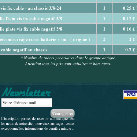
vis fix cable - au chassis 3/8-24
1
0.25 €
le frein vis fix cable negatif 3/8
1
0.12 €
le plate vis fix cable negatif 3/8
1
0.16 €
ecrou serrage cosse batterie + ou - ( origine )
2
2 €
x cable negatif au chassis
1
0.7 €
* Nombre de pièces nécessaires dans le groupe désigné.
Attention tous les prix sont unitaires et hors taxes.
L'inscription permet de recevoir automatiquement
les news de notre site : nouveaux arrivages, ventes
exceptionnelles, informations de dernière minute ...