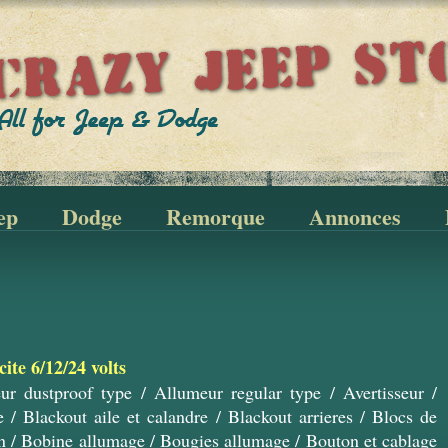
ep
Dodge
Remorque
Annonces
cite 6/12/24 volts
ur dustproof type
/
Allumeur regular type
/
Avertisseur
/
e
/
Blackout aile et calandre
/
Blackout arrieres
/
Blocs de
n
/
Bobine allumage
/
Bougies allumage
/
Bouton et cablage