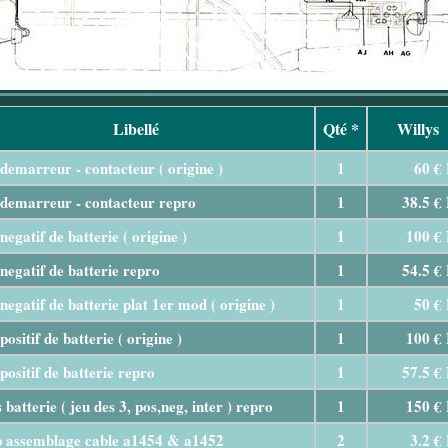
Libellé
Qté *
Willys
demarreur - contacteur ( origine )
1
60 €
demarreur - contacteur repro
1
38.5 €
negatif de batterie ( origine )
1
100 €
negatif de batterie repro
1
54.5 €
negatif de batterie plat 1er mod ( origine )
1
50 €
positif de batterie ( origine )
1
100 €
positif de batterie repro
1
57.5 €
 batterie ( jeu des 3, pos,neg, inter ) repro
1
150 €
 assemblage cable a1454 & a1452
2
3.2 €