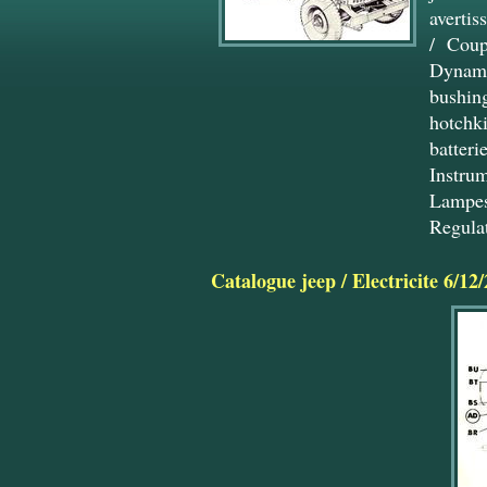
avertis
/
Coup
Dynamo
bushin
hotchki
batteri
Instru
Lampes
Regulat
Catalogue jeep
/
Electricite 6/12/