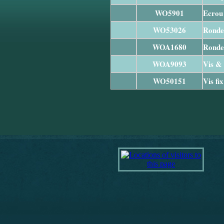
WO5901
Ecrou 
WO53026
Rondel
WOA1680
Rondel
WOA9093
Vis & 
WO50151
Vis fi