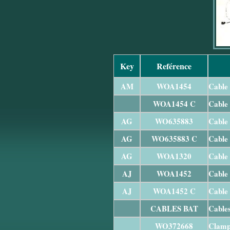
Key
Reférence
AM
WOA1454
Cable 
WOA1454 C
Cable 
AG
WO635883
Cable 
AG
WO635883 C
Cable 
AG
WOA1320
Cable 
AJ
WOA1452
Cable 
AJ
WOA1452 C
Cable 
CABLES BAT
Cables
WO372668
Clamp