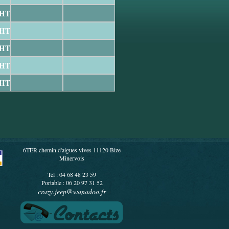
 HT
 HT
 HT
 HT
 HT
6TER chemin d'aigues vives 11120 Bize
Minervois
Tel : 04 68 48 23 59
Portable : 06 20 97 31 52
crazy.jeep@wanadoo.fr