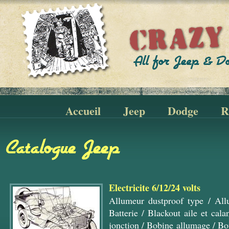
Accueil
Jeep
Dodge
R
Catalogue Jeep
Electricite 6/12/24 volts
Allumeur dustproof type
/
All
Batterie
/
Blackout aile et cala
jonction
/
Bobine allumage
/
Bo