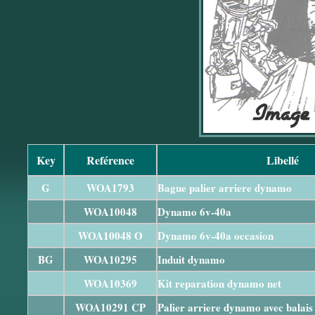
Key
Reférence
Libellé
G
WOA1793
Bague palier arriere dynamo
WOA10048
Dynamo 6v-40a
WOA10048 O
Dynamo 6v-40a occasion
BG
WOA10295
Induit dynamo
WOA10369
Kit reparation dynamo net
WOA10291 CP
Palier arriere dynamo avec balais