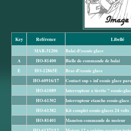
Key
Reférence
Libellé
MAR-31206
Balai d\'essuie glace
A
HO-81400
Bielle de commande de balai
E
HO-12865E
Bras d\'essuie glace
HO-60916/17
Contact sup + inf essuie glace pare
HO-61089
Interrupteur a tirette " essuie-gla
HO-61302
Interrupteur etanche essuie-glace 
HO-61382
Kit complet essuie-glaces 24 volts
HO-81401
Maneton commande de moteur
HO-61371/12
Moteur 12 v origine occasion test