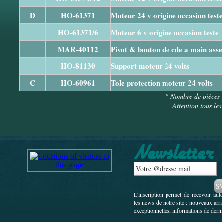
D
HO-61371
Moteur 24 v origine occasion test
HO-61371/6
Moteur 6 v origine occasion teste
MAR-40112
Pivot & bouton de cde a main ass
HO-81130
Support moteur 24 volts
C
HO-60961
Tole protection moteur 24 volts
* Nombre de pièces 
Attention tous les
L'inscription permet de recevoir au
les news de notre site : nouveaux arr
exceptionnelles, informations de derni