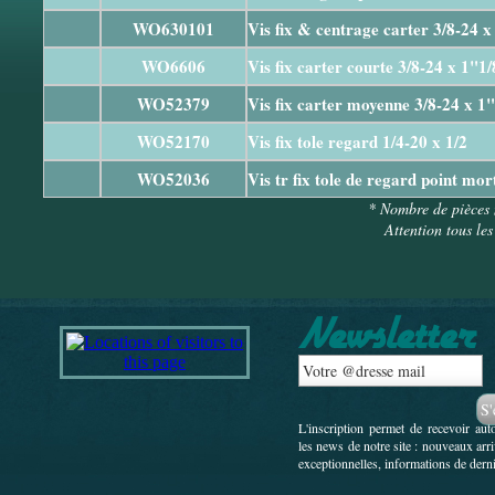
WO630101
Vis fix & centrage carter 3/8-24 x
WO6606
Vis fix carter courte 3/8-24 x 1"1/
WO52379
Vis fix carter moyenne 3/8-24 x 1
WO52170
Vis fix tole regard 1/4-20 x 1/2
WO52036
Vis tr fix tole de regard point mor
* Nombre de pièces 
Attention tous les
L'inscription permet de recevoir au
les news de notre site : nouveaux arr
exceptionnelles, informations de derni