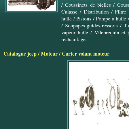
/
Coussinets de bielles
/
Couss
Culasse
/
Distribution
/
Filtre
huile
/
Pistons
/
Pompe a huile
/
Soupapes-guides-ressorts
/
Tu
vapeur huile
/
Vilebrequin et p
rechauffage
Catalogue jeep
/
Moteur
/
Carter volant moteur