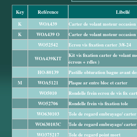
Key
Reférence
Libellé
K
WOA439
Carter de volant moteur occasion
K
WOA439 O
Carter de volant moteur occasion
WO52542
Ecrou vis fixation carter 3/8-24
Kit vis fixation carter de volant m
WOA439KIT
écrous + rdles )
HO-80139
Pastille obturation bague avant d
M
WOA5121
Plaque ar entre bloc et carter
WO5010
Rondelle frein ecrou de vis fix car
WO52706
Rondelle frein vis fixation tole
WO630103
Tole de regard embrayage/ carter
WO630103C
Tole de regard embrayage/ carter
WO375217
Tole de regard point mort