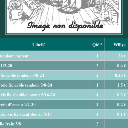
Libellé
Qté *
Willys
 tendeur moteur
1
20 €
 1/2-20
2
0.4 €
fix cable tendeur 3/8-24
2
0.25 €
tole fix cable tendeur 3/8-24
1
1.5 €
vis fix silenbloc avant 5/16-24
4
0.2 €
rein d\'ecrou 1/2-20
2
0.2 €
rein vis fix silentbloc av 5/16
4
0.1 €
le frein 3/8
2