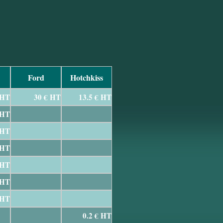
Ford
Hotchkiss
 HT
30 € HT
13.5 € HT
 HT
 HT
 HT
 HT
 HT
 HT
0.2 € HT