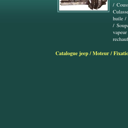
/
Couss
Culass
huile
/
/
Soupa
vapeur
rechau
Catalogue jeep
/
Moteur
/
Fixati