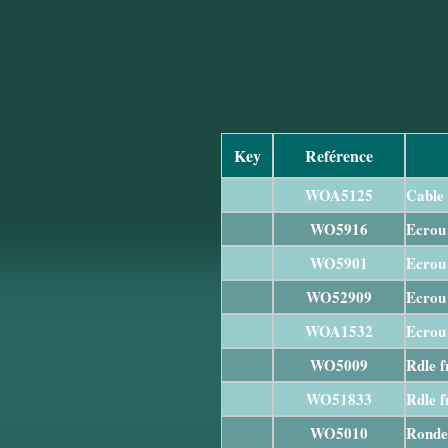
Key
Reférence
WOA5125
Cable
WO5916
Ecrou
WO5901
Ecrou 
WO52909
Ecrou 
WOA1532
Ecrou 
WO5009
Rdle f
WO51833
Rdle f
WO5010
Rondel