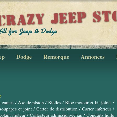
ep
Dodge
Remorque
Annonces
r
a cames
/
Axe de piston
/
Bielles
/
Bloc moteur et kit joints
/
soupapes et joint
/
Carter de distribution
/
Carter inferieur
/
volant moteur
/
Collecteur admission-echap
/
Conduits huile