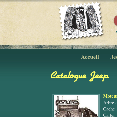
Accueil
Je
Catalogue Jeep
Moteu
Arbre 
Cache 
Carter 