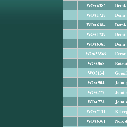
WOA6382
Demi- 
WOA1727
Demi- 
WOA6384
Demi- 
WOA1729
Demi- 
WOA6383
Demi- 
WO636569
Ecrou 
WOA868
Entra
WO5134
Goupil
WOA904
Joint 
WOA779
Joint 
WOA778
Joint 
WOA7111
Kit re
WOA6361
Noix d