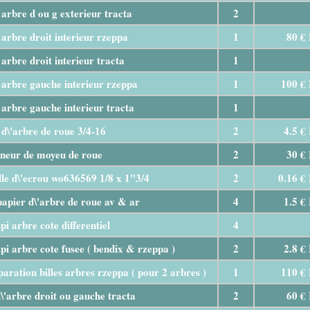
arbre d ou g exterieur tracta
2
arbre droit interieur rzeppa
1
80 €
arbre droit interieur tracta
1
arbre gauche interieur rzeppa
1
100 €
arbre gauche interieur tracta
1
d\'arbre de roue 3/4-16
2
4.5 €
ineur de moyeu de roue
2
30 €
le d\'ecrou wo636569 1/8 x 1"3/4
2
0.16 €
papier d\'arbre de roue av & ar
4
1.5 €
spi arbre cote differentiel
4
spi arbre cote fusee ( bendix & rzeppa )
2
2.8 €
paration billes arbres rzeppa ( pour 2 arbres )
1
110 €
\'arbre droit ou gauche tracta
2
60 €