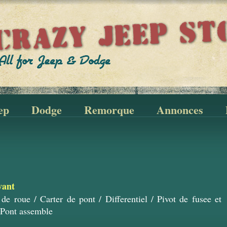
ep
Dodge
Remorque
Annonces
vant
 de roue
/
Carter de pont
/
Differentiel
/
Pivot de fusee et
Pont assemble