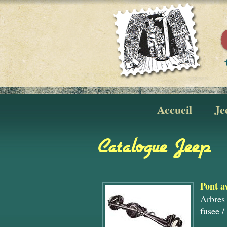
Accueil
Je
Catalogue Jeep
Pont a
Arbres
fusee
/