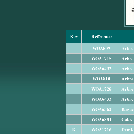
Key
Reférence
WOA809
Arbre 
WOA1715
Arbre 
WOA6432
Arbre 
WOA810
Arbre 
WOA1728
Arbre
WOA6433
Arbre
WOA6362
Bague 
WOA6881
Cales 
K
WOA1716
Demi- 