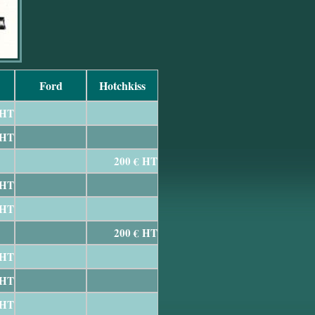
Ford
Hotchkiss
 HT
 HT
200 € HT
 HT
 HT
200 € HT
 HT
 HT
 HT