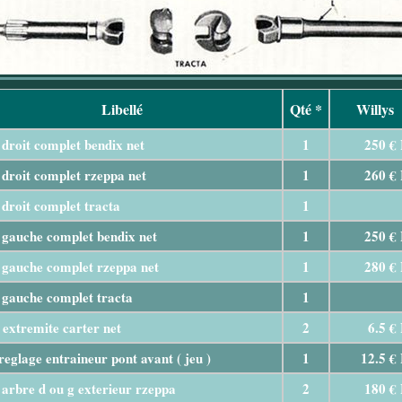
Libellé
Qté *
Willys
droit complet bendix net
1
250 €
droit complet rzeppa net
1
260 €
droit complet tracta
1
gauche complet bendix net
1
250 €
 gauche complet rzeppa net
1
280 €
 gauche complet tracta
1
extremite carter net
2
6.5 €
reglage entraineur pont avant ( jeu )
1
12.5 €
arbre d ou g exterieur rzeppa
2
180 €