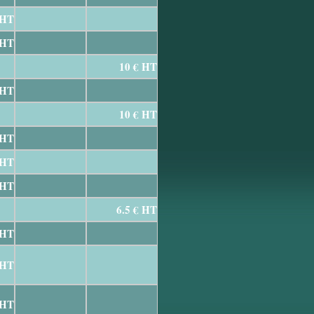
 HT
 HT
10 € HT
 HT
10 € HT
 HT
 HT
 HT
6.5 € HT
 HT
 HT
 HT