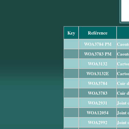
Key
Reférence
WOA3784 PM
Caoutc
WOA3783 PM
Caoutc
WOA3132
Carton
WOA3132E
Carton
WOA3784
Cuir d
WOA3783
Cuir d
WOA2931
Joint 
WOA12054
Joint 
WOA2992
Joint 