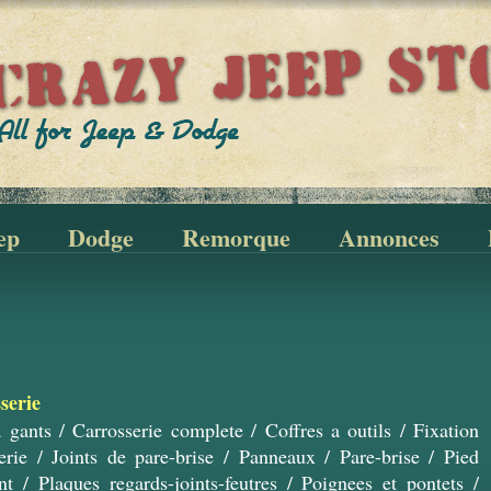
ep
Dodge
Remorque
Annonces
serie
a gants
/
Carrosserie complete
/
Coffres a outils
/
Fixation
erie
/
Joints de pare-brise
/
Panneaux
/
Pare-brise
/
Pied
nt
/
Plaques regards-joints-feutres
/
Poignees et pontets
/