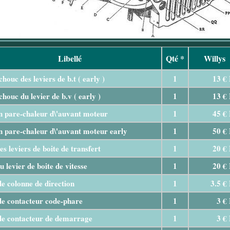
Libellé
Qté *
Willys
houc des leviers de b.t ( early )
1
13 €
houc du levier de b.v ( early )
1
13 €
 pare-chaleur d\'auvant moteur
1
45 €
 pare-chaleur d\'auvant moteur early
1
50 €
es leviers de boite de transfert
1
20 €
u levier de boite de vitesse
1
20 €
de colonne de direction
1
3.5 €
de contacteur code-phare
1
3 €
de contacteur de demarrage
1
3 €