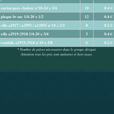
x carton pare chaleur n°10-24 x 3/4
10
0.4 €
x plaque bv-mc 1/4-20 x 1/2
12
0.4 €
x rdle a2917 / a2993 / a12055 n°10 x 1/2
8
0.2 €
x rdle a2919-2918 1/4-20 x 3/4
3
0.4 €
x rondelle a2919-2918 n°10 x 5/8
6
0.2 €
* Nombre de pièces nécessaires dans le groupe désigné.
Attention tous les prix sont unitaires et hors taxes.