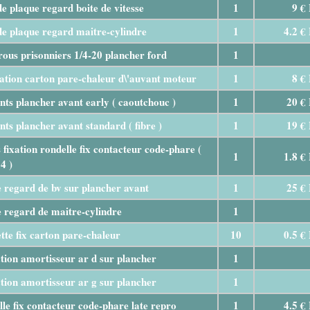
de plaque regard boite de vitesse
1
9 €
de plaque regard maitre-cylindre
1
4.2 €
rous prisonniers 1/4-20 plancher ford
1
xation carton pare-chaleur d\'auvant moteur
1
8 €
ints plancher avant early ( caoutchouc )
1
20 €
ints plancher avant standard ( fibre )
1
19 €
s fixation rondelle fix contacteur code-phare (
1
1.8 €
4 )
 regard de bv sur plancher avant
1
25 €
 regard de maitre-cylindre
1
tte fix carton pare-chaleur
10
0.5 €
tion amortisseur ar d sur plancher
1
tion amortisseur ar g sur plancher
1
le fix contacteur code-phare late repro
1
4.5 €