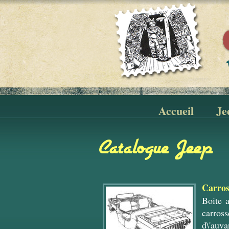
Accueil
Je
Catalogue Jeep
Carros
Boite 
carross
d\'auva