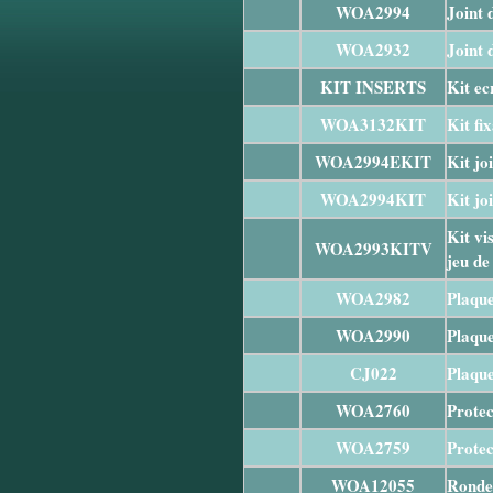
WOA2994
Joint 
WOA2932
Joint 
KIT INSERTS
Kit ec
WOA3132KIT
Kit fi
WOA2994EKIT
Kit jo
WOA2994KIT
Kit jo
Kit vi
WOA2993KITV
jeu de 
WOA2982
Plaque
WOA2990
Plaque
CJ022
Plaque
WOA2760
Protec
WOA2759
Protec
WOA12055
Rondel