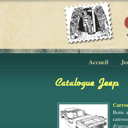
Accueil
Je
Catalogue Jeep
Carros
Boite 
carross
d\'auva