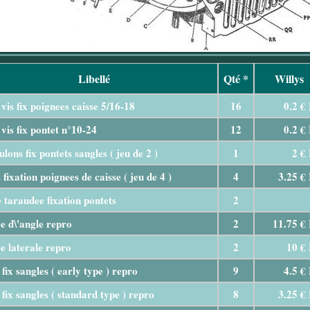
Libellé
Qté *
Willys
vis fix poignees caisse 5/16-18
16
0.2 €
vis fix pontet n°10-24
12
0.2 €
ulons fix pontets sangles ( jeu de 2 )
1
2 €
s fixation poignees de caisse ( jeu de 4 )
4
3.25 €
 taraudee fixation pontets
2
e d\'angle repro
2
11.75 €
e laterale repro
2
10 €
 fix sangles ( early type ) repro
9
4.5 €
 fix sangles ( standard type ) repro
8
3.25 €