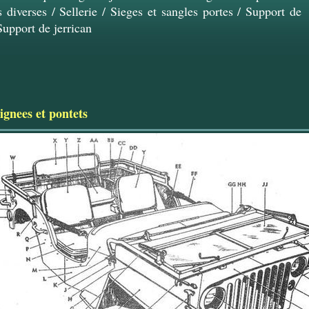
 diverses
/
Sellerie
/
Sieges et sangles portes
/
Support de
Support de jerrican
ignees et pontets