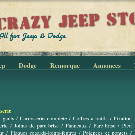
ep
Dodge
Remorque
Annonces
serie
a gants
/
Carrosserie complete
/
Coffres a outils
/
Fixation
erie
/
Joints de pare-brise
/
Panneaux
/
Pare-brise
/
Pied
nt
/
Plaques regards-joints-feutres
/
Poignees et pontets
/