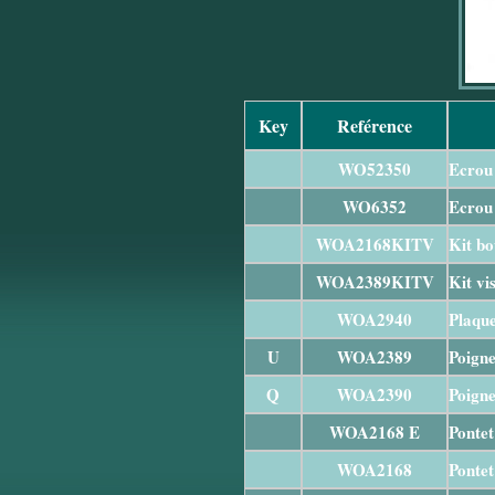
Key
Reférence
WO52350
Ecrou 
WO6352
Ecrou 
WOA2168KITV
Kit bo
WOA2389KITV
Kit vi
WOA2940
Plaque
U
WOA2389
Poigne
Q
WOA2390
Poigne
WOA2168 E
Pontet
WOA2168
Pontet