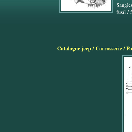
Sangles
fusil
/
Catalogue jeep
/
Carrosserie
/
Po