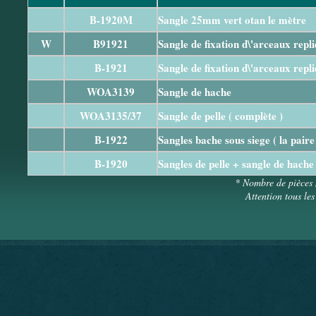
B-1920M
Sangle 25mm vert otan le mètre
W
B91921
Sangle de fixation d\'arceaux replie
B-1921
Sangle de fixation d\'arceaux replie
WOA3139
Sangle de hache
WOA3135/37
Sangle de pelle ( complète )
B-1922
Sangles bache sous siege ( la paire
B-1920
Sangles de pelle + sangle de hache
* Nombre de pièces 
Attention tous les