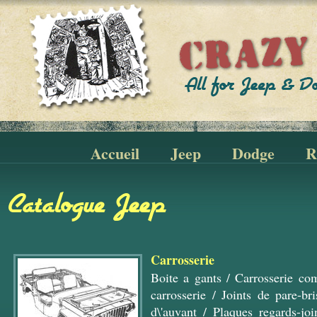
Accueil
Jeep
Dodge
R
Catalogue Jeep
Carrosserie
Boite a gants
/
Carrosserie co
carrosserie
/
Joints de pare-bri
d\'auvant
/
Plaques regards-join